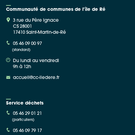
Communauté de communes de l'île de Ré
3 rue du Père Ignace
CS 28001
17410 Saint-Martin-de-Ré
Google Maps
05 46 09 00 97
(standard)
Apple Plans
Du lundi au vendredi
Allow
ShareThis is disabled.
9h à 12h
accueil@cc-iledere.fr
Waze
Service déchets
05 46 29 01 21
(particuliers)
05 46 09 79 17