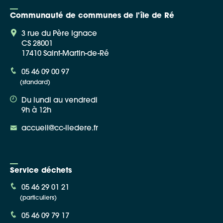
Communauté de communes de l'île de Ré
3 rue du Père Ignace
CS 28001
17410 Saint-Martin-de-Ré
Google Maps
05 46 09 00 97
(standard)
Apple Plans
Du lundi au vendredi
Allow
ShareThis is disabled.
9h à 12h
accueil@cc-iledere.fr
Waze
Service déchets
05 46 29 01 21
(particuliers)
05 46 09 79 17