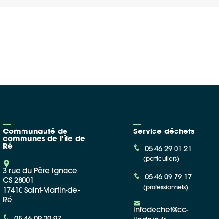
Google Maps
Apple Plans
Allow
ShareThis is disabled.
Waze
Communauté de
Service déchets
communes de l'île de
Ré
05 46 29 01 21
(particuliers)
3 rue du Père Ignace
05 46 09 79 17
CS 28001
(professionnels)
17410 Saint-Martin-de-
Ré
infodechet@cc-