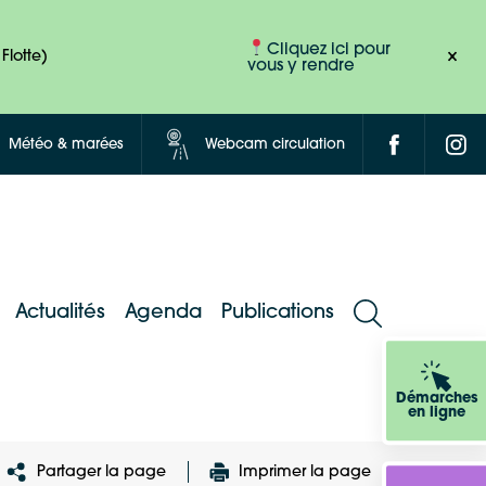
Cliquez ici pour
Flotte)
vous y rendre
Météo & marées
Webcam circulation
Actualités
Agenda
Publications
Démarches
en ligne
Partager la page
Imprimer la page