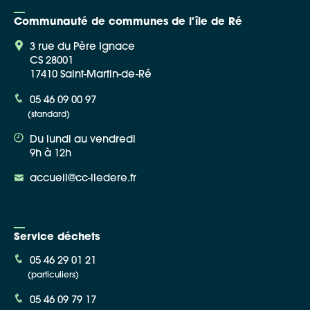
Communauté de communes de l'île de Ré
3 rue du Père Ignace
CS 28001
17410 Saint-Martin-de-Ré
Google Maps
05 46 09 00 97
(standard)
Apple Plans
Du lundi au vendredi
Allow
ShareThis is disabled.
9h à 12h
accueil@cc-iledere.fr
Waze
Service déchets
05 46 29 01 21
(particuliers)
05 46 09 79 17