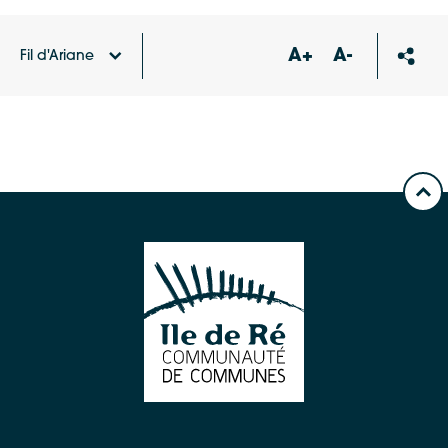
A+
A-
Fil d'Ariane
Accueil
Carte des équipements et services
Arrêt La
Poudrière