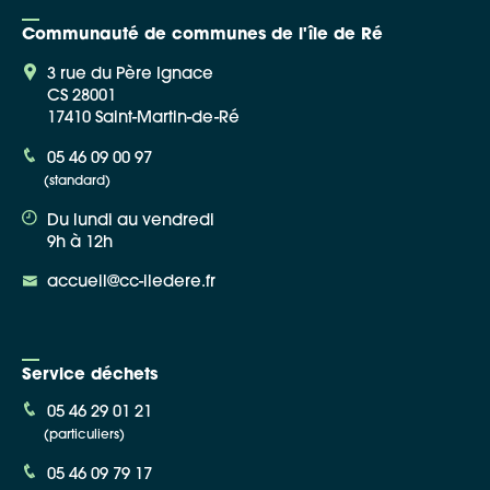
Communauté de communes de l'île de Ré
3 rue du Père Ignace
CS 28001
17410 Saint-Martin-de-Ré
Google Maps
05 46 09 00 97
(standard)
Apple Plans
Du lundi au vendredi
Allow
ShareThis is disabled.
9h à 12h
accueil@cc-iledere.fr
Waze
Service déchets
05 46 29 01 21
(particuliers)
05 46 09 79 17