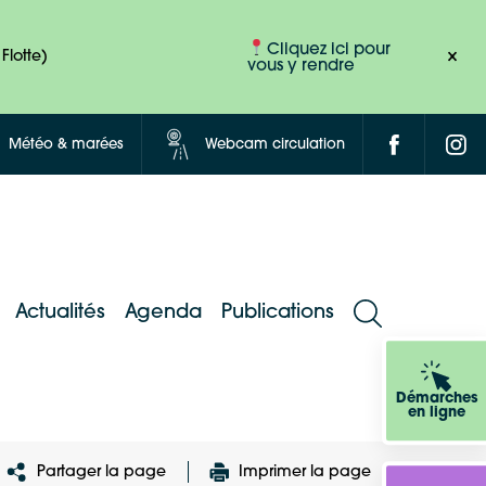
Cliquez ici pour
Flotte)
vous y rendre
Météo & marées
Webcam circulation
Actualités
Agenda
Publications
Démarches
en ligne
Partager la page
Imprimer la page