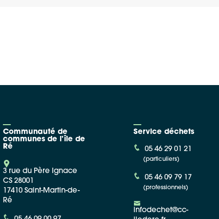
Google Maps
Apple Plans
Allow
ShareThis is disabled.
Waze
Communauté de
Service déchets
communes de l'île de
Ré
05 46 29 01 21
(particuliers)
3 rue du Père Ignace
05 46 09 79 17
CS 28001
(professionnels)
17410 Saint-Martin-de-
Ré
infodechet@cc-