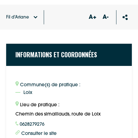
A+
A-
Fil d'Ariane
Accueil
Annuaire des associations
Les chevaux de
Loix
INFORMATIONS ET COORDONNÉES
Commune(s) de pratique :
Loix
Lieu de pratique :
Chemin des simaillauds, route de Loix
0628279276
Consulter le site