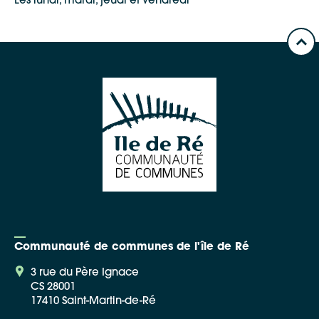
Les lundi, mardi, jeudi et vendredi
Google Maps
Apple Plans
Allow
ShareThis is disabled.
Waze
Communauté de communes de l'île de Ré
3 rue du Père Ignace
CS 28001
17410 Saint-Martin-de-Ré