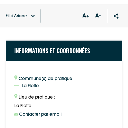
A+
A-
Fil d'Ariane
Accueil
Annuaire des associations
Association des
habitants du quartier des marais de La Flotte
INFORMATIONS ET COORDONNÉES
Commune(s) de pratique :
La Flotte
Lieu de pratique :
La Flotte
Contacter par email