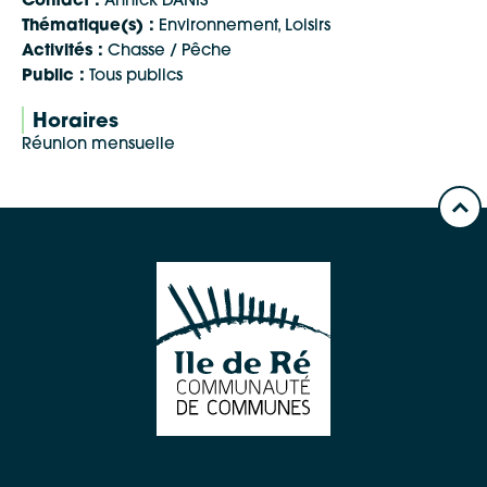
Contact :
Annick DANIS
Thématique(s) :
Environnement, Loisirs
Activités :
Chasse / Pêche
Public :
Tous publics
Horaires
Google Maps
Réunion mensuelle
Apple Plans
Allow
ShareThis is disabled.
Waze