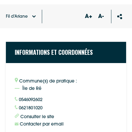
A+
A-
Fil d'Ariane
Accueil
Annuaire des associations
APNR –
ASSOCIATION PECHE ET NAUTISME RIVEDOUSAIS
INFORMATIONS ET COORDONNÉES
Commune(s) de pratique :
Île de Ré
0546092602
0621801020
Consulter le site
Contacter par email