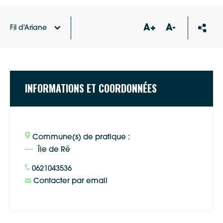
A+
A-
Fil d'Ariane
Accueil
Annuaire des associations
Amicale des
bénévoles du don du sang de l’Ile de Ré
INFORMATIONS ET COORDONNÉES
Commune(s) de pratique :
Île de Ré
0621043536
Contacter par email