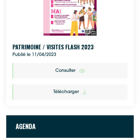
Google Maps
PATRIMOINE / VISITES FLASH 2023
Apple Plans
Publié le 11/04/2023
Allow
ShareThis is disabled.
Consulter
Waze
Télécharger
AGENDA