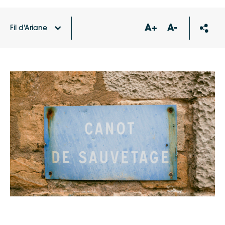
A+
A-
Fil d'Ariane
Accueil
Agenda
Visite FLASH – L’abri du canot de
sauvetage