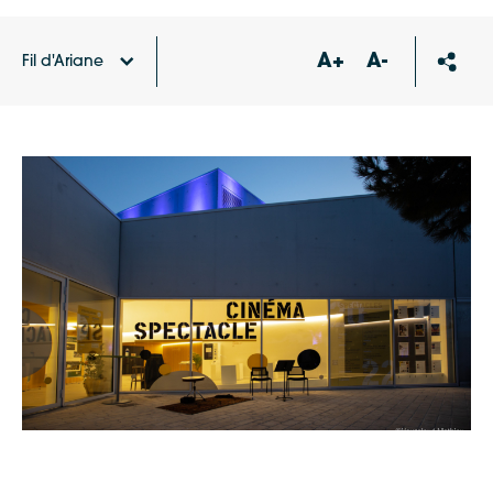
A+
A-
Fil d'Ariane
Accueil
Agenda
Visite FLASH – La Maline