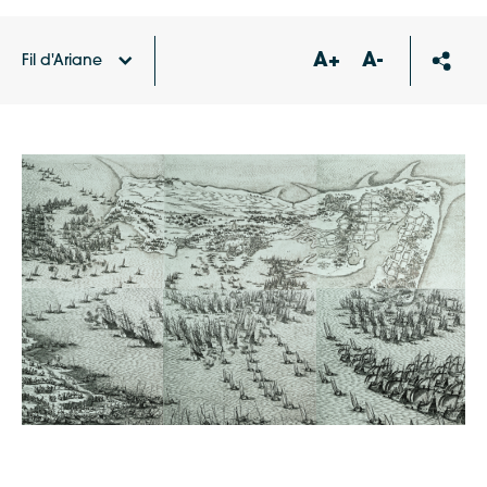
A+
A-
Fil d'Ariane
Accueil
Agenda
« Visite flash » : La Gravure de
Callot – Épisode 4