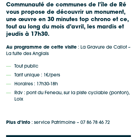
Communauté de communes de l'île de Ré
vous propose de
découvrir un monument,
une œuvre en 30 minutes top chrono
et ce,
tout au long du
mois d'avril
,
les mardis et
jeudis à 17h30.
Au programme de cette visite
: La Gravure de Callot –
La fuite des Anglais
Tout public
Tarif unique : 1€/pers
Horaires : 17h30-18h
Rdv : pont du Feneau, sur la piste cyclable (ponton),
Loix
Google Maps
Plus d’info
: service Patrimoine – 07 86 78 46 72
Apple Plans
Allow
ShareThis is disabled.