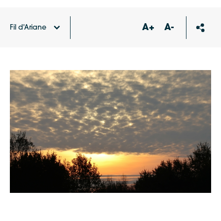
A+
A-
Fil d'Ariane
Accueil
Agenda
Un été avec les écogardes :
safari nocturne