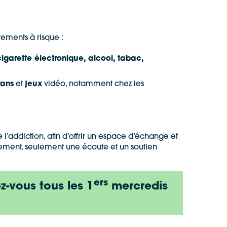
ements à risque :
cigarette électronique, alcool, tabac,
rans
et
jeux
vidéo, notamment chez les
’addiction, afin d’offrir un espace d’échange et
gement, seulement une écoute et un soutien
ers
z-vous tous les 1
mercredis