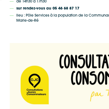
de 14h30 à 17h30
sur rendez-vous au 05 46 68 87 17
lieu : Pôle Services à la population de la Communa
Google Maps
Apple Plans
Marie-de-Ré
Allow
ShareThis is disabled.
Waze