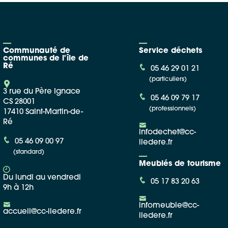
Communauté de
Service déchets
communes de l'île de
Ré
05 46 29 01 21
(particuliers)
3 rue du Père Ignace
05 46 09 79 17
CS 28001
(professionnels)
17410 Saint-Martin-de-
Ré
infodechet@cc-
05 46 09 00 97
iledere.fr
(standard)
Meublés de tourisme
Du lundi au vendredi
05 17 83 20 63
9h à 12h
infomeuble@cc-
accueil@cc-iledere.fr
iledere.fr