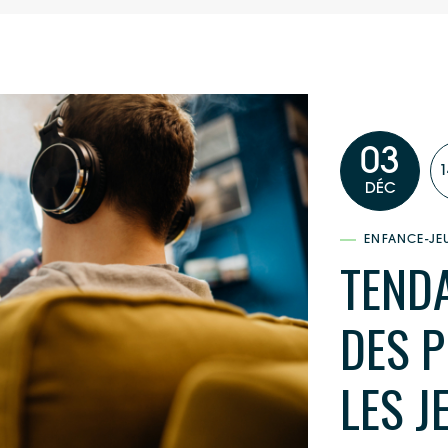
03
1
DÉC
ENFANCE-JE
TENDA
DES 
LES J