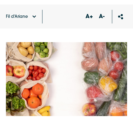
A+
A-
Fil d'Ariane
Accueil
Agenda
Stand « Achats malins, déchets
en moins »