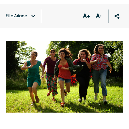
A+
A-
Fil d'Ariane
Accueil
Agenda
Spectacle SAUVE QUI PEUT