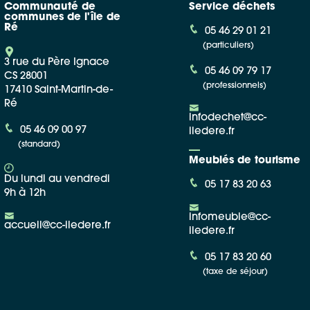
Communauté de
Service déchets
communes de l'île de
Ré
05 46 29 01 21
(particuliers)
3 rue du Père Ignace
05 46 09 79 17
CS 28001
(professionnels)
17410 Saint-Martin-de-
Ré
infodechet@cc-
05 46 09 00 97
iledere.fr
(standard)
Meublés de tourisme
Du lundi au vendredi
05 17 83 20 63
9h à 12h
infomeuble@cc-
accueil@cc-iledere.fr
iledere.fr
05 17 83 20 60
(taxe de séjour)