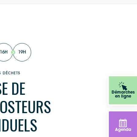
16H
19H
S DÉCHETS
E DE
Démarches
en ligne
OSTEURS
IDUELS
Agenda