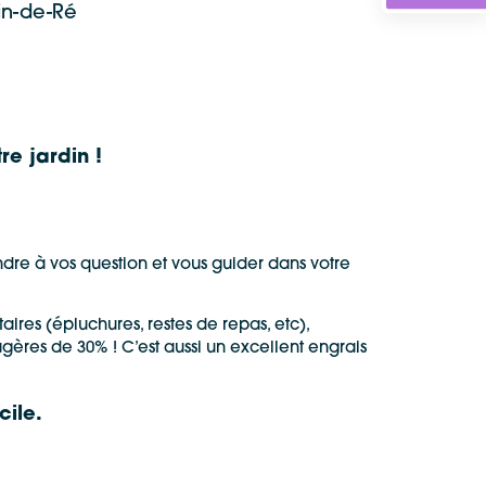
in-de-Ré
e jardin !
ndre à vos question et vous guider dans votre
res (épluchures, restes de repas, etc),
ères de 30% ! C’est aussi un excellent engrais
cile.