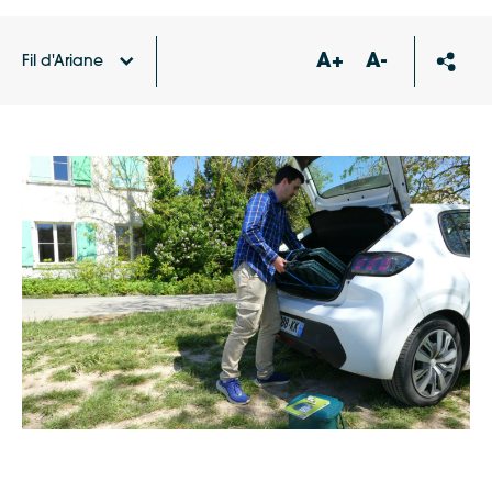
A+
A-
Fil d'Ariane
Accueil
Agenda
Remise de composteurs
individuels