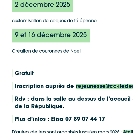
2 décembre 2025
Allow
ShareThis is disabled.
Waze
customisation de coques de téléphone
9 et 16 décembre 2025
Création de couronnes de Noel
Gratuit
Inscription auprès de
rejeunesse@cc-ileder
Rdv : dans la salle au dessus de l’accueil 
de la République.
Plus d’infos : Elisa 07 89 07 44 17
D’autres ateliers sont organisés jusqu’en mars 2026 :
Atel