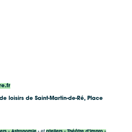
e.fr
de loisirs de Saint-Martin-de-Ré, Place
iers « Astronomie
» et
ateliers « Théâtre d’impro »