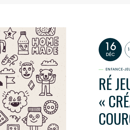
16
1
DÉC
ENFANCE-JE
RÉ JE
« CRÉ
COUR