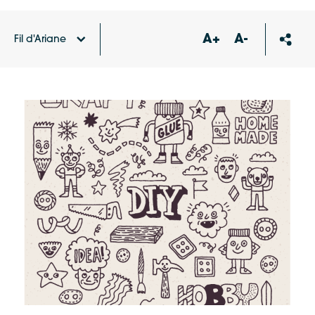
A+
A-
Fil d'Ariane
Accueil
Agenda
Ré Jeunesse, Ateliers « Do it
yourself » : Création de couronnes de Noel