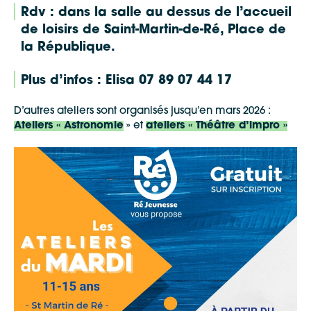
Rdv : dans la salle au dessus de l’accueil
de loisirs de Saint-Martin-de-Ré, Place de
la République.
Plus d’infos : Elisa 07 89 07 44 17
D’autres ateliers sont organisés jusqu’en mars 2026 :
Google Maps
Ateliers « Astronomie
» et
ateliers « Théâtre d’impro »
Apple Plans
Allow
ShareThis is disabled.
Waze