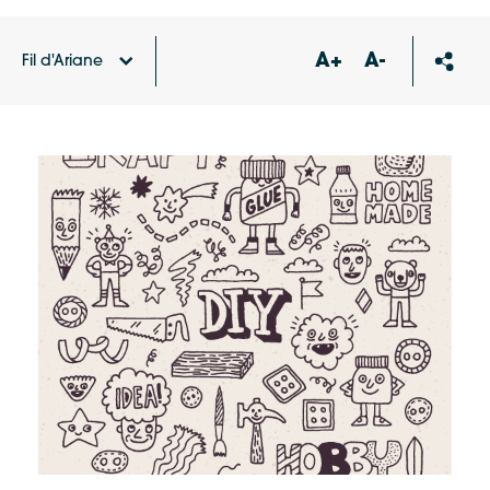
A+
A-
Fil d'Ariane
Accueil
Agenda
Ré Jeunesse, Ateliers « Do it
yourself » 3/6