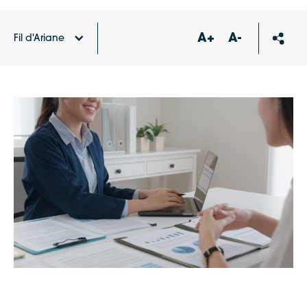
A+
A-
Fil d'Ariane
Accueil
Agenda
Permanence du CRER (Centre
Régional Energies Renouvelables)