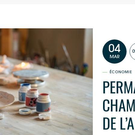
04
0
MAR
ÉCONOMIE
PERM
CHAM
DE L’