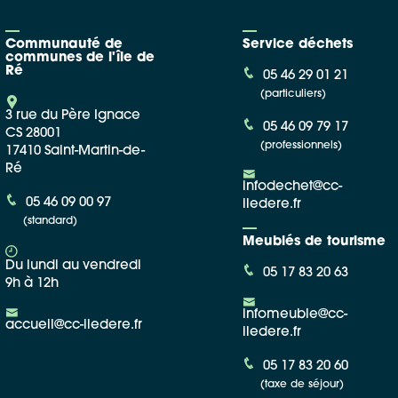
Communauté de
Service déchets
communes de l'île de
Ré
05 46 29 01 21
(particuliers)
3 rue du Père Ignace
05 46 09 79 17
CS 28001
(professionnels)
17410 Saint-Martin-de-
Ré
infodechet@cc-
05 46 09 00 97
iledere.fr
(standard)
Meublés de tourisme
Du lundi au vendredi
05 17 83 20 63
9h à 12h
infomeuble@cc-
accueil@cc-iledere.fr
iledere.fr
05 17 83 20 60
(taxe de séjour)