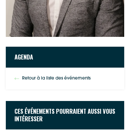
AGENDA
Retour à la liste des événements
Google Maps
Apple Plans
CES ÉVÉNEMENTS POURRAIENT AUSSI VOUS
Allow
ShareThis is disabled.
INTÉRESSER
Waze