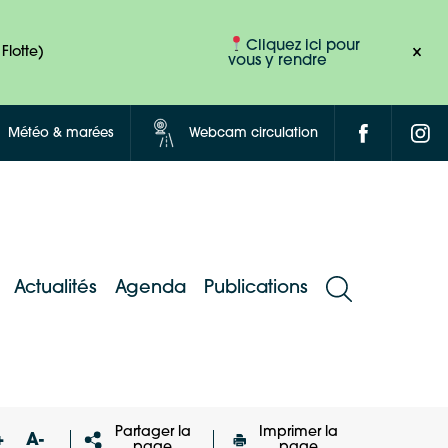
Cliquez ici pour
Flotte)
vous y rendre
Météo & marées
Webcam circulation
Actualités
Agenda
Publications
Partager la
Imprimer la
+
A-
page
page