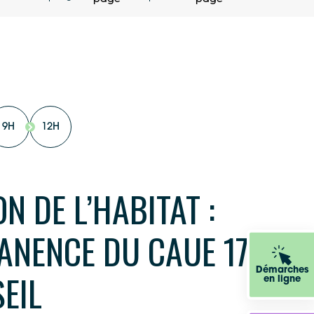
9H
12H
N DE L’HABITAT :
ANENCE DU CAUE 17
Démarches
EIL
en ligne