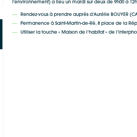
l’environnement) a lieu un mardi sur deux de 9h00 à 12h
Rendez-vous à prendre auprès d’Aurélie
BOUYER (CAUE
Permanence à Saint-Martin-de-Ré, 8 place de la Ré
Utiliser la touche « Maison de l’habitat » de l’inter
Google Maps
Apple Plans
Allow
ShareThis is disabled.
Waze