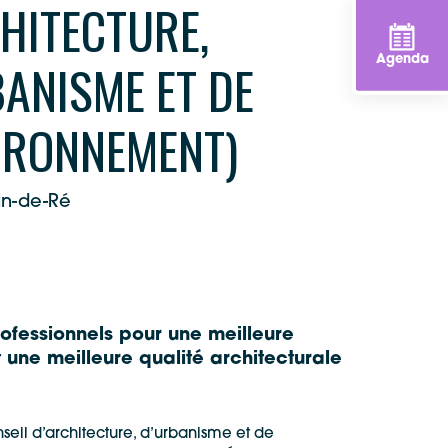
HITECTURE,
ANISME ET DE
Agenda
VIRONNEMENT)
in-de-Ré
professionnels pour une meilleure
une meilleure qualité architecturale
il d’architecture, d’
urbanisme
et de