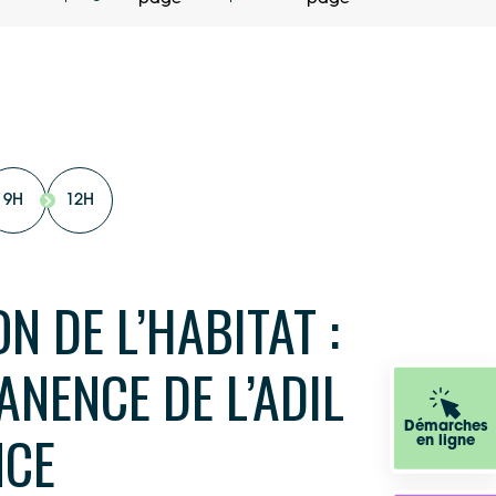
9H
12H
N DE L’HABITAT :
NENCE DE L’ADIL
Démarches
NCE
en ligne