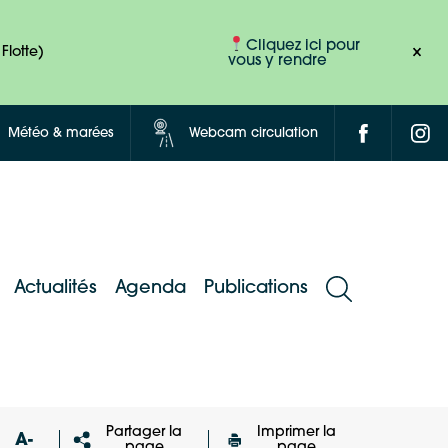
Cliquez ici pour
Flotte)
vous y rendre
Météo & marées
Webcam circulation
Actualités
Agenda
Publications
Partager la
Imprimer la
A-
page
page