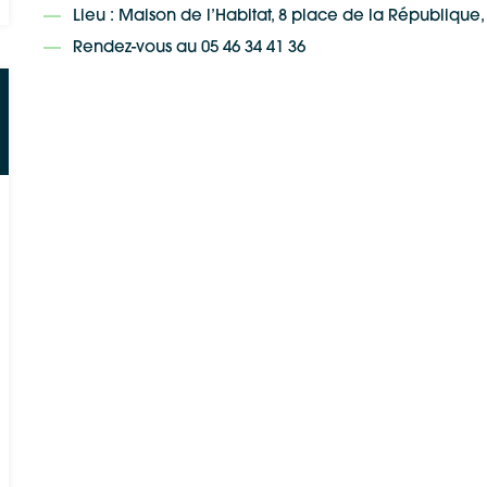
Lieu : Maison de l’Habitat,
8 place de la République, 
Rendez-vous au 05 46 34 41 36
Google Maps
Apple Plans
Allow
ShareThis is disabled.
Waze