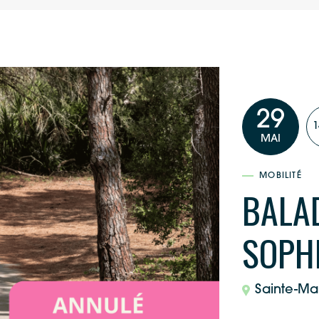
29
1
MAI
MOBILITÉ
BALAD
SOPHI
Sainte-Ma