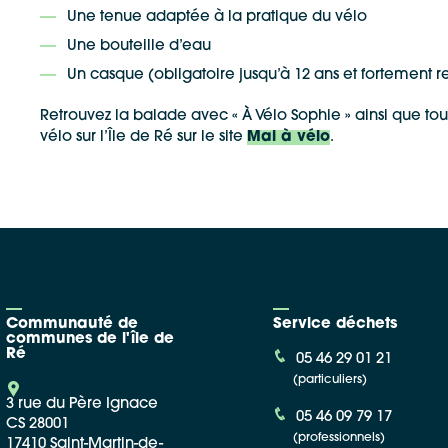
Une tenue adaptée à la pratique du vélo
Une bouteille d’eau
Un casque (obligatoire jusqu’à 12 ans et fortemen
Retrouvez la balade avec « À Vélo Sophie » ainsi que tou
vélo sur l’Île de Ré sur le site
Mai à vélo
.
Communauté de
Service déchets
communes de l'île de
Ré
05 46 29 01 21
(particuliers)
3 rue du Père Ignace
05 46 09 79 17
CS 28001
(professionnels)
17410 Saint-Martin-de-