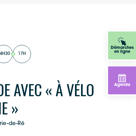
Démarches
en ligne
4H30
17H
E AVEC « À VÉLO
Agenda
E »
rie-de-Ré