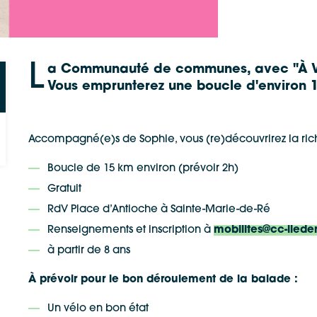
L
a Communauté de communes, avec "À Vél
Vous emprunterez une boucle d'environ 1
Google Maps
Apple Plans
Accompagné(e)s de Sophie, vous (re)découvrirez la riche
Boucle de 15 km environ (prévoir 2h)
Allow
ShareThis is disabled.
Waze
Gratuit
RdV Place d’Antioche à Sainte-Marie-de-Ré
Renseignements et inscription à
mobilites@cc-ileder
à partir de 8 ans
À prévoir pour le bon déroulement de la balade :
Un vélo en bon état