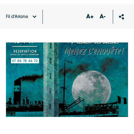
A+
A-
Fil d'Ariane
Accueil
Agenda
Cluédo : Les secrets se cachent
pour mourir