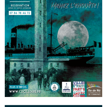
Google Maps
Apple Plans
Allow
ShareThis is disabled.
Waze