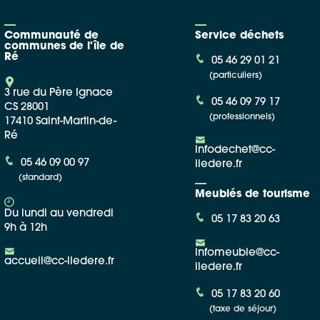
Communauté de
Service déchets
communes de l'île de
Ré
05 46 29 01 21
(particuliers)
3 rue du Père Ignace
05 46 09 79 17
CS 28001
(professionnels)
17410 Saint-Martin-de-
Ré
infodechet@cc-
05 46 09 00 97
iledere.fr
(standard)
Meublés de tourisme
Du lundi au vendredi
05 17 83 20 63
9h à 12h
infomeuble@cc-
accueil@cc-iledere.fr
iledere.fr
05 17 83 20 60
(taxe de séjour)