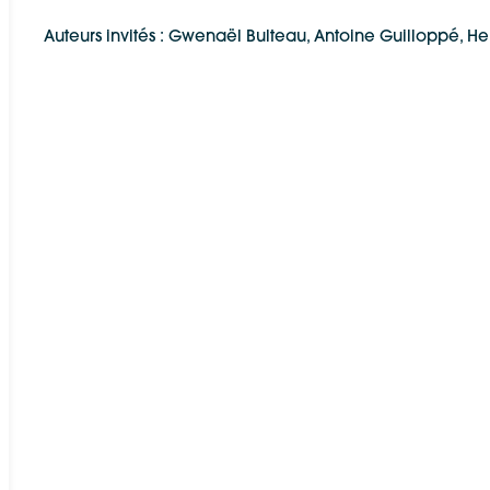
Auteurs invités : Gwenaël Bulteau, Antoine Guilloppé, 
Google Maps
Apple Plans
Allow
ShareThis is disabled.
Waze