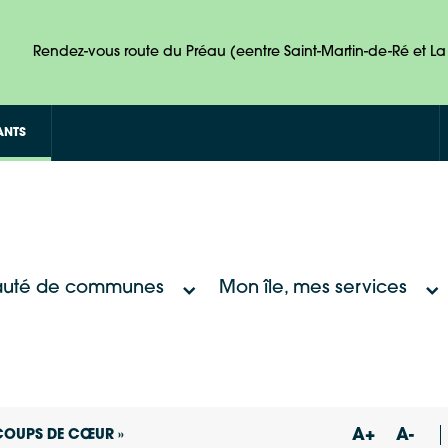
Rendez-vous route du Préau (eentre Saint-Martin-de-Ré et La 
ANTS
uté de communes
Mon île, mes services
A+
A-
« COUPS DE CŒUR »