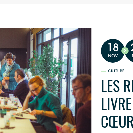
18
NOV
CULTURE
LES 
LIVRE
CŒUR