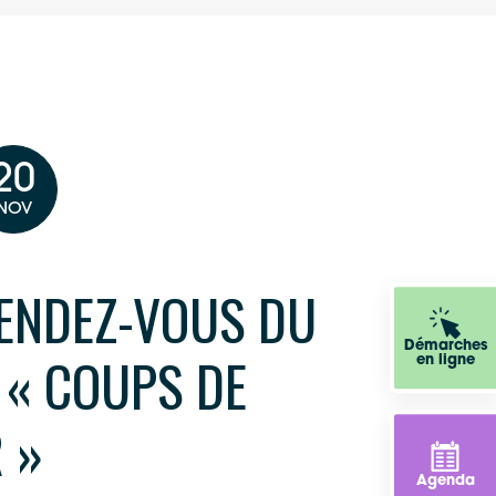
20
NOV
RENDEZ-VOUS DU
Démarches
 « COUPS DE
en ligne
 »
Agenda