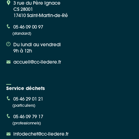
3 rue du Père Ignace
CS 28001
17410 Saint-Martin-de-Ré
05 46 09 00 97
(standard)
Du lundi au vendredi
9h à 12h
accueil@cc-iledere.fr
Service déchets
05 46 29 01 21
(particuliers)
05 46 09 79 17
(professionnels)
infodechet@cc-iledere.fr