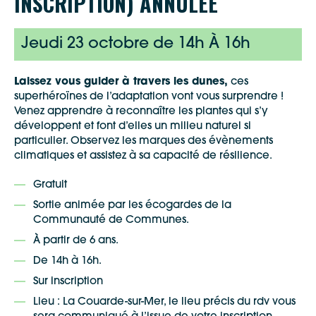
INSCRIPTION) ANNULÉE
Jeudi 23 octobre de 14h À 16h
Laissez vous guider à travers les dunes,
ces
superhéroïnes de l’adaptation vont vous surprendre !
Venez apprendre à reconnaître les plantes qui s’y
développent et font d’elles un milieu naturel si
particulier. Observez les marques des évènements
climatiques et assistez à sa capacité de résilience.
Gratuit
Sortie animée par les écogardes de la
Communauté de Communes.
Google Maps
À partir de 6 ans.
De 14h à 16h.
Apple Plans
Sur inscription
Allow
ShareThis is disabled.
Lieu : La Couarde-sur-Mer, le lieu précis du rdv vous