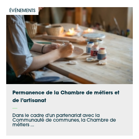
ÉVÉNEMENTS
Google Maps
Permanence de la Chambre de métiers et
de l’artisanat
Apple Plans
Dans le cadre d'un partenariat avec la
Allow
ShareThis is disabled.
Communauté de communes, la Chambre de
métiers ...
Waze