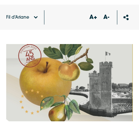
A+
A-
Fil d'Ariane
Accueil
Agenda
Europom