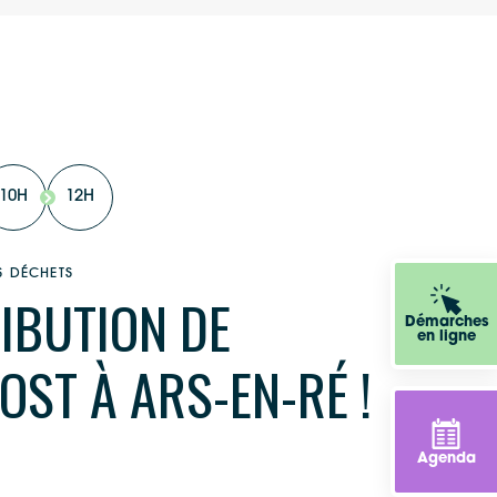
10H
12H
S DÉCHETS
IBUTION DE
Démarches
en ligne
ST À ARS-EN-RÉ !
Agenda