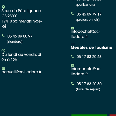
(particuliers)
3 rue du Père Ignace
05 46 09 79 17
CS 28001
(professionnels)
17410 Saint-Martin-de-
Ré
infodechet@cc-
05 46 09 00 97
iledere.fr
(standard)
Meublés de tourisme
Du lundi au vendredi
05 17 83 20 63
9h à 12h
infomeuble@cc-
accueil@cc-iledere.fr
iledere.fr
05 17 83 20 60
(taxe de séjour)