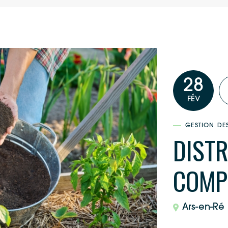
28
FÉV
GESTION DE
DISTR
COMPO
Ars-en-Ré