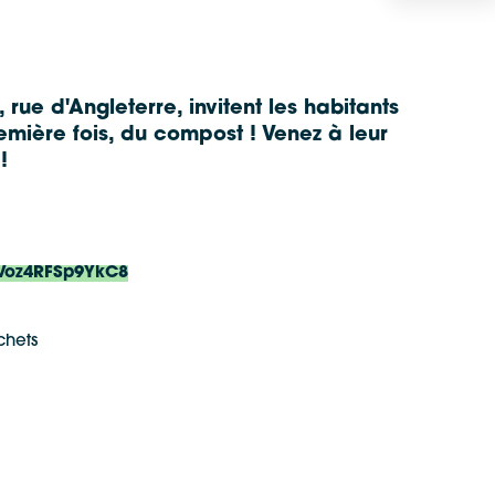
ue d'Angleterre, invitent les habitants
emière fois, du compost ! Venez à leur
!
iVoz4RFSp9YkC8
chets