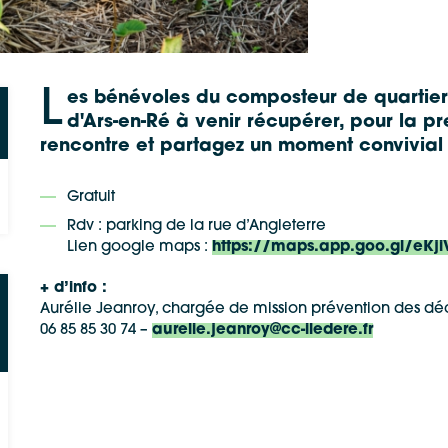
L
es bénévoles du composteur de quartier, r
d'Ars-en-Ré à venir récupérer, pour la pr
rencontre et partagez un moment convivial 
Gratuit
Rdv : parking de la rue d’Angleterre
Lien google maps :
https://maps.app.goo.gl/eKj
+ d’info :
Aurélie Jeanroy, chargée de mission prévention des dé
06 85 85 30 74 –
aurelie.jeanroy@cc-iledere.fr