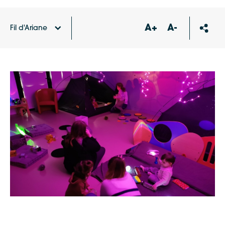
A+
A-
Fil d'Ariane
Accueil
Agenda
Détendez-vous à l’espace
« snoezelen »