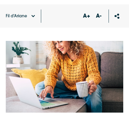
A+
A-
Fil d'Ariane
Accueil
Agenda
Découvrir son ordinateur /
Organiser ses fichiers et ses dossiers