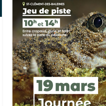
Google Maps
Apple Plans
Allow
ShareThis is disabled.
Waze