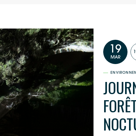
19
1
MAR
ENVIRONNE
JOUR
FORÊT
NOCT