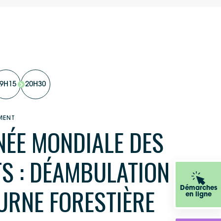
9H15
20H30
MENT
NÉE MONDIALE DES
S : DÉAMBULATION
URNE FORESTIÈRE
Démarches
en ligne