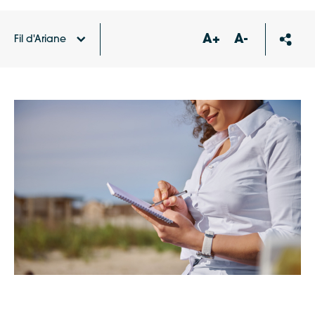
A+
A-
Fil d'Ariane
Accueil
Agenda
Croquez le patrimoine : le pont
de l’ile de Ré