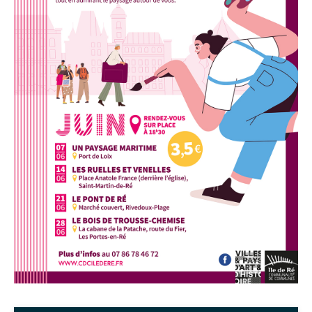
Google Maps
Apple Plans
Allow
ShareThis is disabled.
Waze