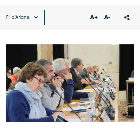
A+
A-
Fil d'Ariane
Accueil
Agenda
Conseil communautaire