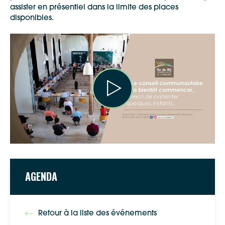
assister en présentiel dans la limite des places
disponibles.
Google Maps
AGENDA
Apple Plans
Allow
ShareThis is disabled.
Retour à la liste des événements
Waze