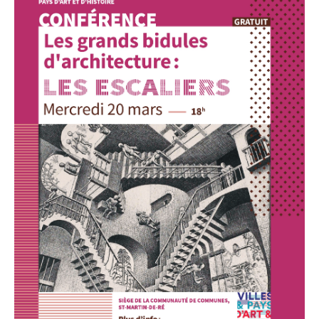
Google Maps
Apple Plans
Allow
ShareThis is disabled.
Waze