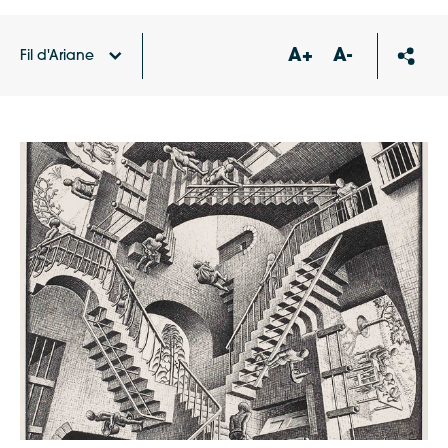
A+
A-
Fil d'Ariane
Accueil
Agenda
Conférence les grands bidules
d’architecture : les escaliers