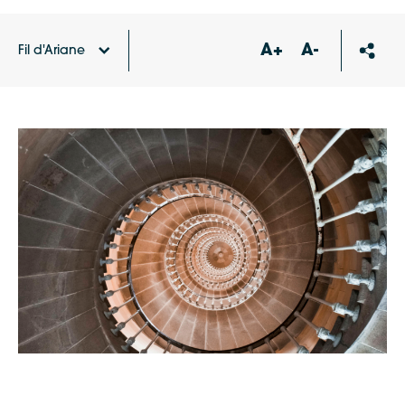
A+
A-
Fil d'Ariane
Accueil
Agenda
Conférence « Les façades ont du
style ! »