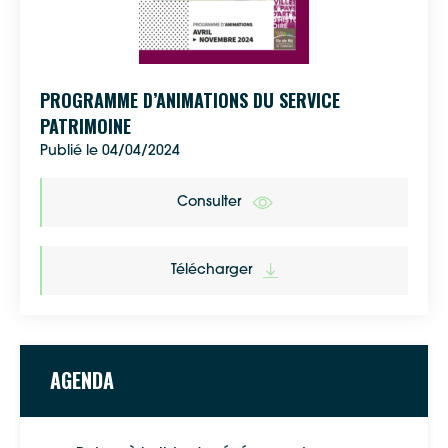
Google Maps
PROGRAMME D’ANIMATIONS DU SERVICE
PATRIMOINE
Apple Plans
Publié le 04/04/2024
Allow
ShareThis is disabled.
Consulter
Waze
Télécharger
AGENDA