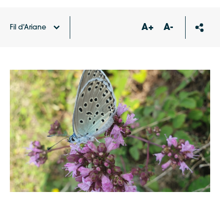
A+
A-
Fil d'Ariane
Accueil
Agenda
Chantier participatif : fauchage
d’origan pour réensemencer une parcelle