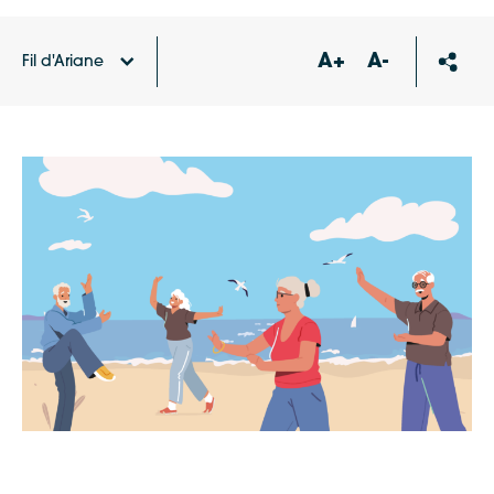
A+
A-
Fil d'Ariane
Accueil
Agenda
Bougez avec la CdC