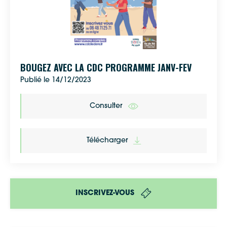
Google Maps
BOUGEZ AVEC LA CDC PROGRAMME JANV-FEV
Publié le 14/12/2023
Apple Plans
Consulter
Allow
ShareThis is disabled.
Waze
Télécharger
INSCRIVEZ-VOUS