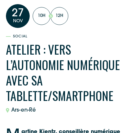
27
10H
12H
NOV
SOCIAL
ATELIER : VERS
L’AUTONOMIE NUMÉRIQUE
AVEC SA
TABLETTE/SMARTPHONE
Ars-en-Ré
artine Kientz, conseillère numérique