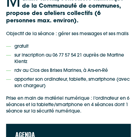
M
de la Communauté de communes,
propose des ateliers collectifs (6
personnes max. environ).
Objectif de la séance : gérer ses messages et ses mails
gratuit
sur inscription au 06 77 57 54 21 auprès de Martine
Kientz
rdv au Clos des Brises Marines, à Ars-en-Ré
apporter son ordinateur, tablette, smartphone (avec
son chargeur)
Prise en main de matériel numérique : l’ordinateur en 6
Google Maps
séances et la tablette/smartphone en 4 séances dont 1
séance sur la sécurité numérique.
Apple Plans
Allow
ShareThis is disabled.
AGENDA