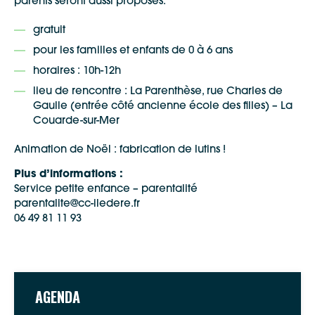
parents seront aussi proposés.
gratuit
pour les familles et enfants de 0 à 6 ans
horaires : 10h-12h
lieu de rencontre : La Parenthèse, rue Charles de
Gaulle (entrée côté ancienne école des filles) – La
Couarde-sur-Mer
Animation de Noël : fabrication de lutins !
Plus d’informations :
Service petite enfance – parentalité
parentalite@cc-iledere.fr
06 49 81 11 93
Google Maps
Apple Plans
Allow
AGENDA
ShareThis is disabled.