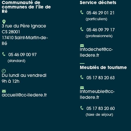
Communauté de
Service déchets
communes de l'île de
Ré
05 46 29 01 21
(particuliers)
3 rue du Père Ignace
05 46 09 79 17
CS 28001
(professionnels)
17410 Saint-Martin-de-
Ré
infodechet@cc-
05 46 09 00 97
iledere.fr
(standard)
Meublés de tourisme
Du lundi au vendredi
05 17 83 20 63
9h à 12h
infomeuble@cc-
accueil@cc-iledere.fr
iledere.fr
05 17 83 20 60
(taxe de séjour)