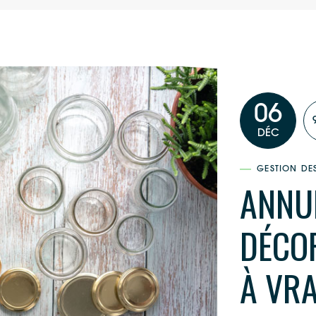
06
DÉC
GESTION DE
ANNU
DÉCO
À VR