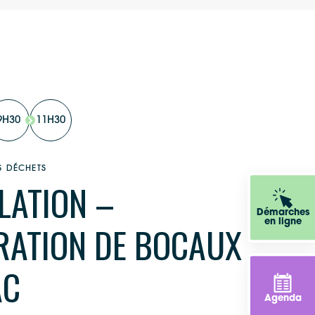
9H30
11H30
S DÉCHETS
LATION –
Démarches
en ligne
RATION DE BOCAUX
AC
Agenda