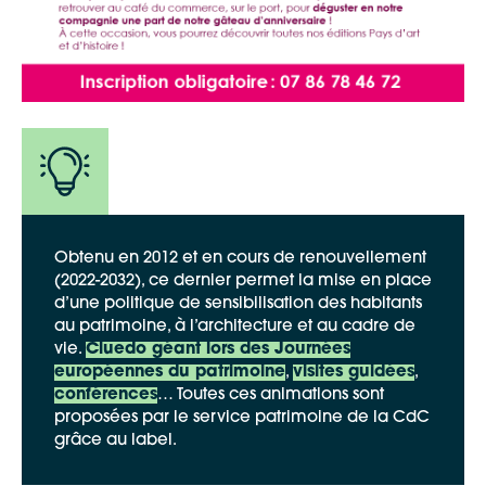
Google Maps
Obtenu en 2012 et en cours de renouvellement
(2022-2032), ce dernier permet la mise en place
Apple Plans
d’une politique de sensibilisation des habitants
Allow
au patrimoine, à l’architecture et au cadre de
ShareThis is disabled.
vie.
Cluedo géant lors des Journées
européennes du patrimoine
,
visites guidées
,
Waze
conférences
… Toutes ces animations sont
proposées par le service patrimoine de la CdC
grâce au label.