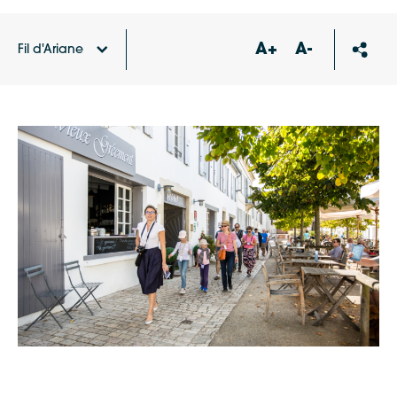
A+
A-
Fil d'Ariane
Accueil
Actualités
Visites, théâtre vivant… venez
célébrer les 10 ans du label Pays d’art et d’histoire