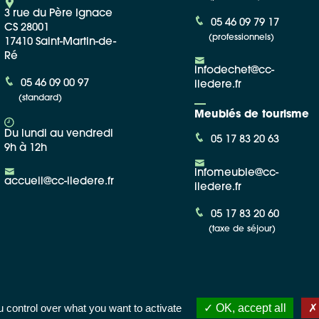
3 rue du Père Ignace
05 46 09 79 17
CS 28001
(professionnels)
17410 Saint-Martin-de-
Ré
infodechet@cc-
05 46 09 00 97
iledere.fr
(standard)
Meublés de tourisme
Du lundi au vendredi
05 17 83 20 63
9h à 12h
infomeuble@cc-
accueil@cc-iledere.fr
iledere.fr
05 17 83 20 60
(taxe de séjour)
 control over what you want to activate
OK, accept all