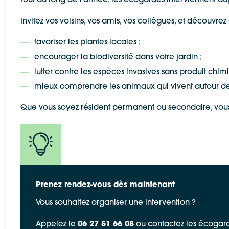
Tout au long de l’année, les écogardes interviennent a
Invitez vos voisins, vos amis, vos collègues, et découv
Allow
ShareThis is disabled.
Waze
favoriser les plantes locales ;
encourager la biodiversité dans votre jardin ;
lutter contre les espèces invasives sans produit chim
mieux comprendre les animaux qui vivent autour de
Que vous soyez résident permanent ou secondaire, vous
Prenez rendez-vous dès maintenant
Vous souhaitez organiser une intervention ?
Appelez le
06 27 51 66 08
ou contactez les écogard