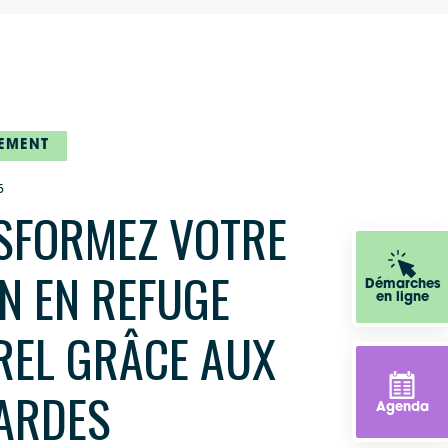
EMENT
5
SFORMEZ VOTRE
N EN REFUGE
Démarches
en ligne
REL GRÂCE AUX
ARDES
Agenda