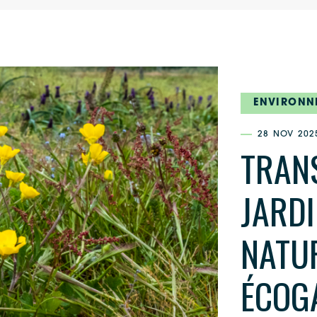
ENVIRONN
28 NOV 202
TRAN
JARDI
NATU
ÉCOG