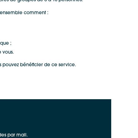
uprès de groupes de 6 à 10 personnes.
rez ensemble comment :
ique ;
 vous.
 pouvez bénéficier de ce service.
es par mail.