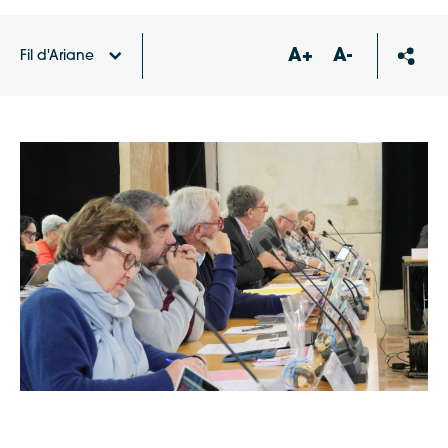
A+
A-
Fil d'Ariane
Accueil
Actualités
Suivez le conseil
communautaire en direct vidéo